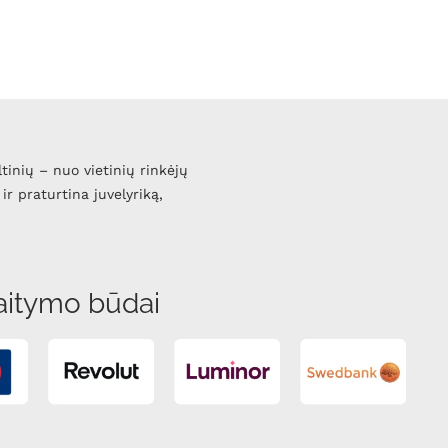
ltinių – nuo vietinių rinkėjų
ir praturtina juvelyriką,
aitymo būdai