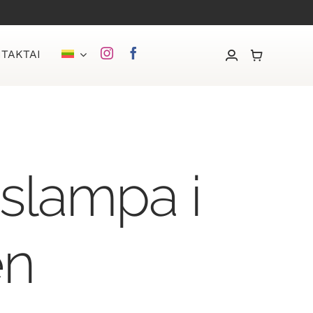
TAKTAI
slampa i
en