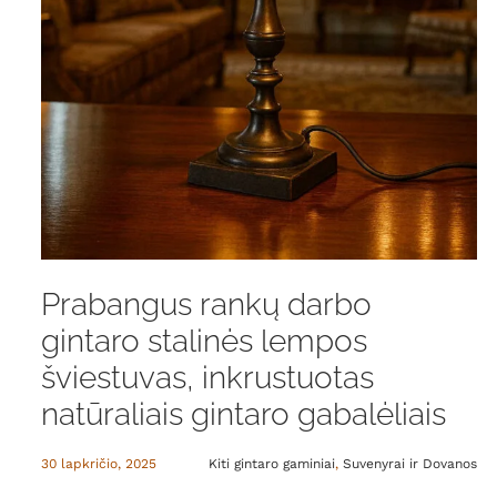
Prabangus rankų darbo
gintaro stalinės lempos
šviestuvas, inkrustuotas
natūraliais gintaro gabalėliais
30 lapkričio, 2025
Kiti gintaro gaminiai
,
Suvenyrai ir Dovanos