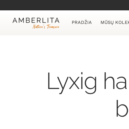
Skip
to
content
PRADŽIA
MŪSŲ KOLE
Lyxig h
b