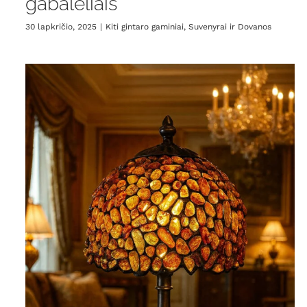
gabalėliais
30 lapkričio, 2025
|
Kiti gintaro gaminiai
,
Suvenyrai ir Dovanos