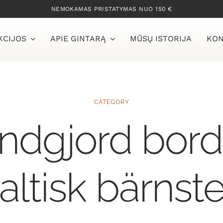
NEMOKAMAS PRISTATYMAS NUO 150 €
KCIJOS
APIE GINTARĄ
MŪSŲ ISTORIJA
KON
CATEGORY
andgjord bord
altisk bärnst