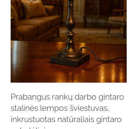
Prabangus rankų darbo gintaro
stalinės lempos šviestuvas,
inkrustuotas natūraliais gintaro