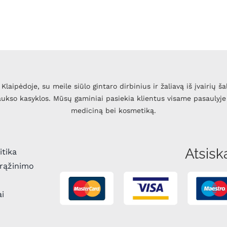
Klaipėdoje, su meile siūlo gintaro dirbinius ir žaliavą iš įvairių ša
 aukso kasyklos. Mūsų gaminiai pasiekia klientus visame pasaulyje 
mediciną bei kosmetiką.
Atsisk
itika
grąžinimo
ai