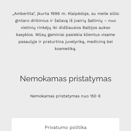
„Amberlita", įkurta 1996 m. Klaipėdoje, su meile siūlo
gintaro dirbinius ir žaliavą iš įvairių šaltinių – nuo
vietinių rinkėjų iki didžiausios Baltijos aukso
kasyklos. Mūsų gaminiai pasiekia klientus visame
pasaulyje ir praturtina juvelyriką, mediciną bei
kosmetiką.
Nemokamas pristatymas
Nemokamas pristatymas nuo 150 €
Privatumo politika