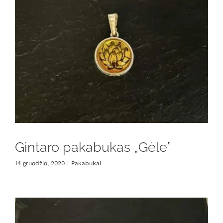
Gintaro pakabukas „Gėle”
14 gruodžio, 2020
|
Pakabukai