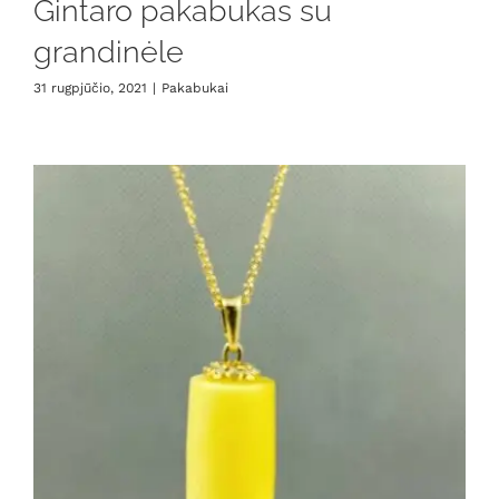
Gintaro pakabukas su
grandinėle
31 rugpjūčio, 2021
|
Pakabukai