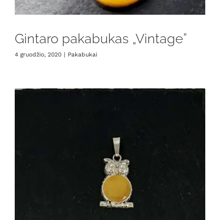
Gintaro pakabukas „Vintage”
4 gruodžio, 2020
|
Pakabukai