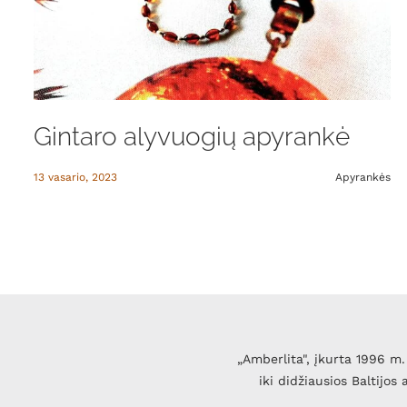
Gintaro alyvuogių apyrankė
13 vasario, 2023
Apyrankės
„Amberlita", įkurta 1996 m. 
iki didžiausios Baltijos