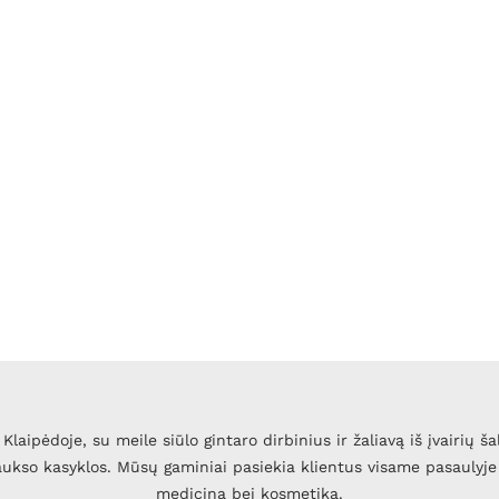
Klaipėdoje, su meile siūlo gintaro dirbinius ir žaliavą iš įvairių ša
 aukso kasyklos. Mūsų gaminiai pasiekia klientus visame pasaulyje 
mediciną bei kosmetiką.