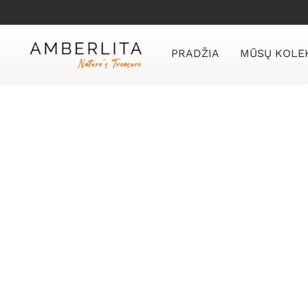
Skip
to
content
PRADŽIA
MŪSŲ KOLE