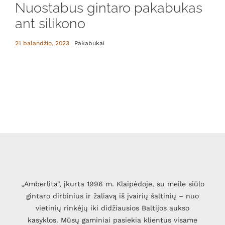
Nuostabus gintaro pakabukas
ant silikono
21 balandžio, 2023
Pakabukai
„Amberlita", įkurta 1996 m. Klaipėdoje, su meile siūlo
gintaro dirbinius ir žaliavą iš įvairių šaltinių – nuo
vietinių rinkėjų iki didžiausios Baltijos aukso
kasyklos. Mūsų gaminiai pasiekia klientus visame