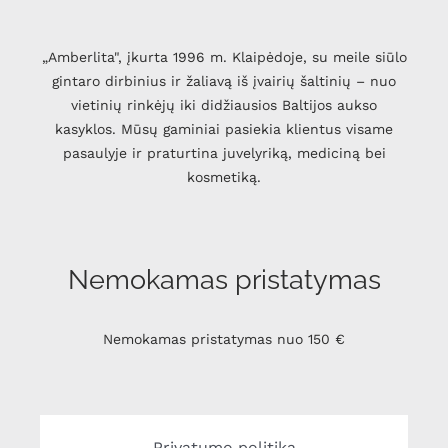
„Amberlita", įkurta 1996 m. Klaipėdoje, su meile siūlo
gintaro dirbinius ir žaliavą iš įvairių šaltinių – nuo
vietinių rinkėjų iki didžiausios Baltijos aukso
kasyklos. Mūsų gaminiai pasiekia klientus visame
pasaulyje ir praturtina juvelyriką, mediciną bei
kosmetiką.
Nemokamas pristatymas
Nemokamas pristatymas nuo 150 €
Privatumo politika