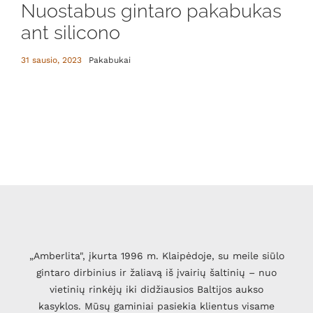
Nuostabus gintaro pakabukas
ant silicono
31 sausio, 2023
Pakabukai
„Amberlita", įkurta 1996 m. Klaipėdoje, su meile siūlo
gintaro dirbinius ir žaliavą iš įvairių šaltinių – nuo
vietinių rinkėjų iki didžiausios Baltijos aukso
kasyklos. Mūsų gaminiai pasiekia klientus visame