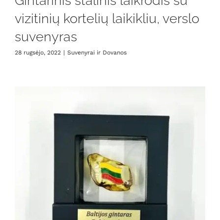
Gintarinis stalinis laikrodis su
vizitinių kortelių laikikliu, verslo
suvenyras
28 rugsėjo, 2022
|
Suvenyrai ir Dovanos