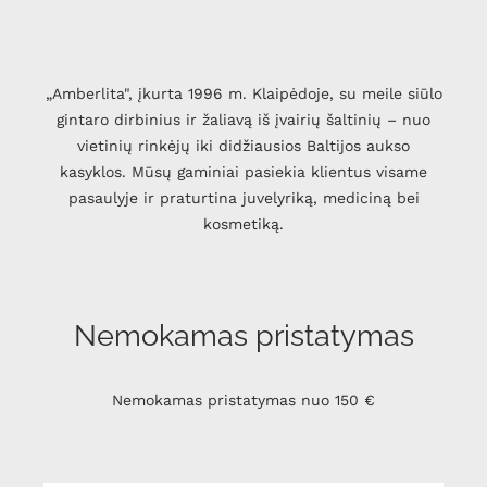
„Amberlita", įkurta 1996 m. Klaipėdoje, su meile siūlo
gintaro dirbinius ir žaliavą iš įvairių šaltinių – nuo
vietinių rinkėjų iki didžiausios Baltijos aukso
kasyklos. Mūsų gaminiai pasiekia klientus visame
pasaulyje ir praturtina juvelyriką, mediciną bei
kosmetiką.
Nemokamas pristatymas
Nemokamas pristatymas nuo 150 €