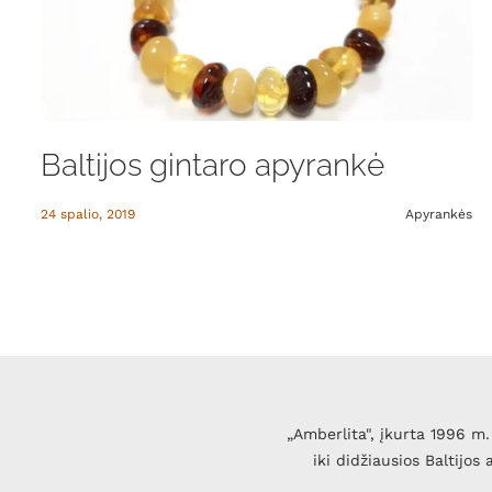
Baltijos gintaro apyrankė
24 spalio, 2019
Apyrankės
„Amberlita", įkurta 1996 m. 
iki didžiausios Baltijos