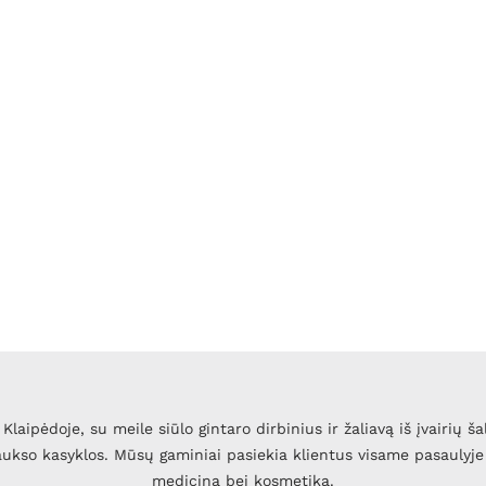
Klaipėdoje, su meile siūlo gintaro dirbinius ir žaliavą iš įvairių ša
 aukso kasyklos. Mūsų gaminiai pasiekia klientus visame pasaulyje 
mediciną bei kosmetiką.