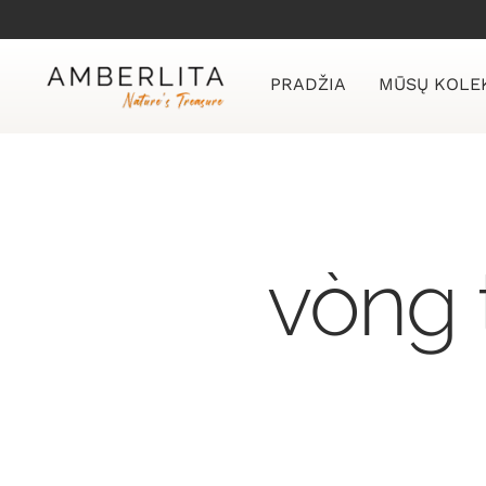
Skip
to
content
PRADŽIA
MŪSŲ KOLE
vòng 