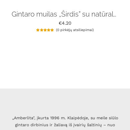
Gintaro muilas „Širdis” su natūralaus gintaru gabaliukais
€
4.20
(
0
pirkėjų atsiliepimai)
Įvertinimas:
1
5.00
iš 5 (viso
įvertinimų:
)
„Amberlita", įkurta 1996 m. Klaipėdoje, su meile siūlo
gintaro dirbinius ir žaliavą iš įvairių šaltinių – nuo