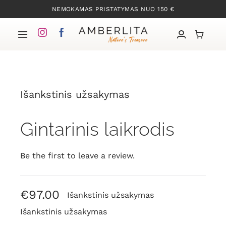
Skip
NEMOKAMAS PRISTATYMAS NUO 150 €
to
content
Toggle
Navigation
Pradžia
Išankstinis užsakymas
Mūsų kolekcijos
Gintarinis laikrodis
Apie Gintarą
Be the first to leave a review.
Mūsų istorija
Kontaktai
€
97.00
Išankstinis užsakymas
Išankstinis užsakymas