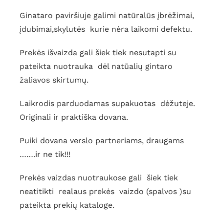
Ginataro paviršiuje galimi natūralūs įbrėžimai,
įdubimai,skylutės kurie nėra laikomi defektu.
Prekės išvaizda gali šiek tiek nesutapti su
pateikta nuotrauka dėl natūalių gintaro
žaliavos skirtumų.
Laikrodis parduodamas supakuotas dėžuteje.
Originali ir praktiška dovana.
Puiki dovana verslo partneriams, draugams
…….ir ne tik!!!
Prekės vaizdas nuotraukose gali šiek tiek
neatitikti realaus prekės vaizdo (spalvos )su
pateikta prekių kataloge.