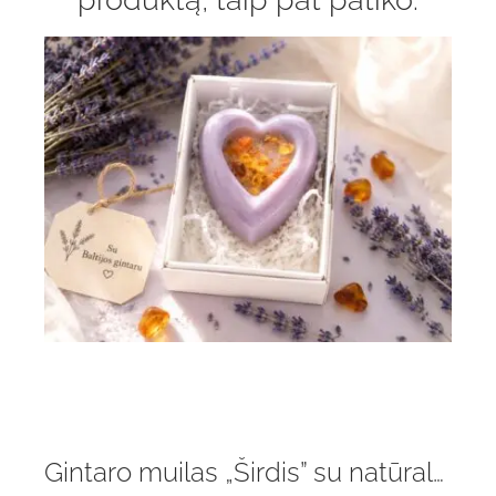
Gintaro muilas „Širdis” su natūralaus gintaru gabaliukais ir levanda