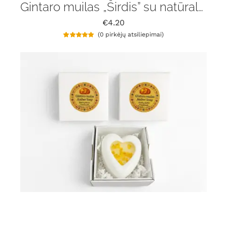
Gintaro muilas „Širdis” su natūralaus gintaru gabaliukais
€
4.20
(
0
pirkėjų atsiliepimai)
Įvertinimas:
1
5.00
iš 5 (viso
įvertinimų:
)