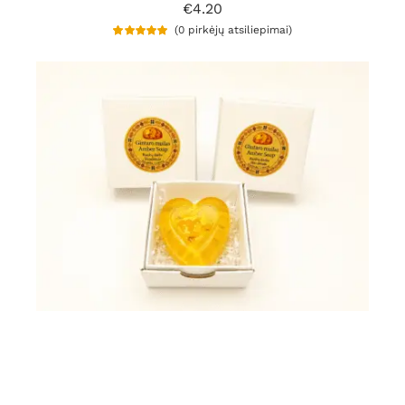
€
4.20
(
0
pirkėjų atsiliepimai)
Įvertinimas:
1
5.00
iš 5 (viso
įvertinimų:
)