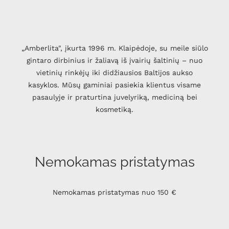
„Amberlita", įkurta 1996 m. Klaipėdoje, su meile siūlo
gintaro dirbinius ir žaliavą iš įvairių šaltinių – nuo
vietinių rinkėjų iki didžiausios Baltijos aukso
kasyklos. Mūsų gaminiai pasiekia klientus visame
pasaulyje ir praturtina juvelyriką, mediciną bei
kosmetiką.
Nemokamas pristatymas
Nemokamas pristatymas nuo 150 €