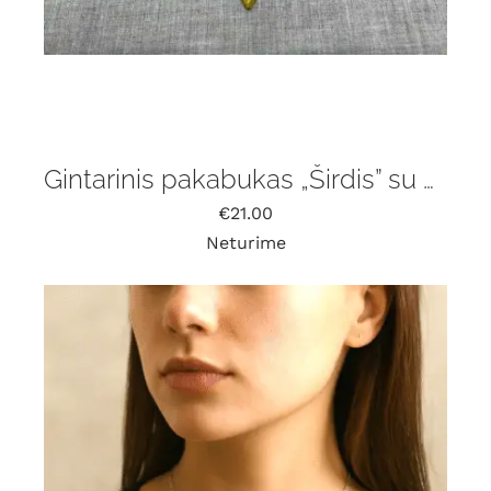
Gintarinis pakabukas „Širdis” su grandinėle
€
21.00
Neturime