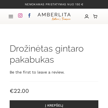
Skip
NEMOKAMAS PRISTATYMAS NUO 150 €
to
content
Toggle
Navigation
Pradžia
Drožinėtas gintaro
Mūsų kolekcijos
pakabukas
Apie Gintarą
Be the first to leave a review.
Mūsų istorija
€
22.00
Kontaktai
Į KREPŠELĮ