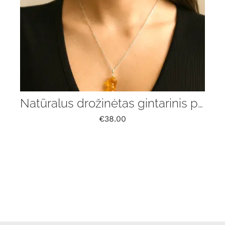
Natūralus drožinėtas gintarinis pakabukas „Liepsna” su grandinėle
€
38.00