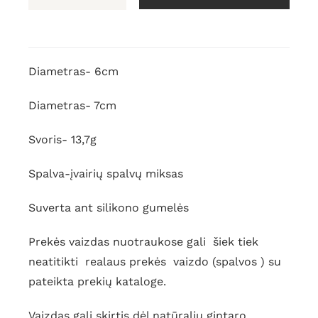
produkto
kiekis:
Baltijos
gintaro
Diametras- 6cm
apyrankė
Diametras- 7cm
Svoris- 13,7g
Spalva-įvairių spalvų miksas
Suverta ant silikono gumelės
Prekės vaizdas nuotraukose gali šiek tiek
neatitikti realaus prekės vaizdo (spalvos ) su
pateikta prekių kataloge.
Vaizdas gali skirtis dėl natūralių gintaro