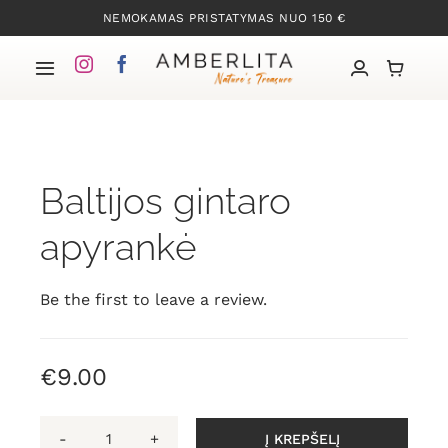
Skip
NEMOKAMAS PRISTATYMAS NUO 150 €
to
content
Toggle
Navigation
Pradžia
Baltijos gintaro
Mūsų kolekcijos
apyrankė
Apie Gintarą
Be the first to leave a review.
Mūsų istorija
€
9.00
Kontaktai
Į KREPŠELĮ