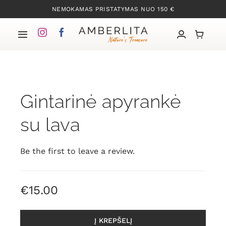
Skip
NEMOKAMAS PRISTATYMAS NUO 150 €
to
content
Toggle
Navigation
Pradžia
Gintarinė apyrankė
Mūsų kolekcijos
su lava
Apie Gintarą
Be the first to leave a review.
Mūsų istorija
€
15.00
Kontaktai
Į KREPŠELĮ