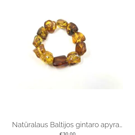
Natūralaus Baltijos gintaro apyrankė
€
30.00