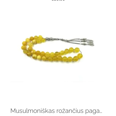
Musulmoniškas rožančius pagamintas iš natūralaus Baltijos gintaro, 33 vnt