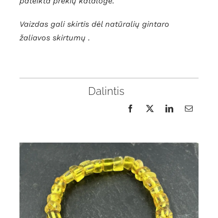
pateikta prekių kataloge.
Vaizdas gali skirtis dėl natūralių gintaro
žaliavos skirtumų .
Dalintis