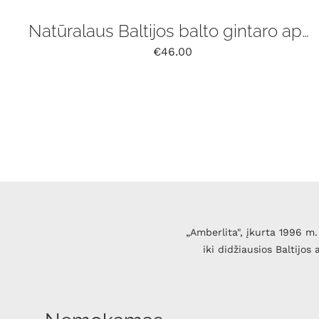
Natūralaus Baltijos balto gintaro apyrankė
€
46.00
„Amberlita", įkurta 1996 m. 
iki didžiausios Baltijos