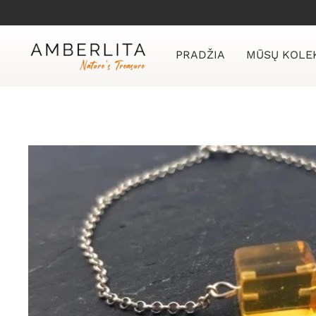
Skip
to
content
PRADŽIA
MŪSŲ KOLE