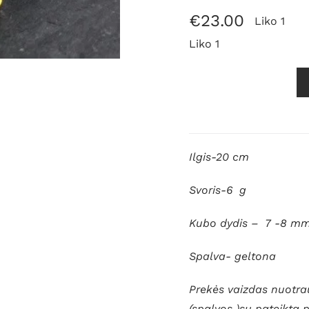
€
23.00
Liko 1
Liko 1
produkto
kiekis:
Gintarinė
apyrankė
Ilgis-20 cm
„Kubinė
solo“
Svoris-6 g
Kubo dydis – 7 -8 m
Spalva- geltona
Prekės vaizdas nuotrau
(spalvos )su pateikta 