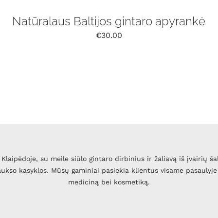
Natūralaus Baltijos gintaro apyrankė
€
30.00
Klaipėdoje, su meile siūlo gintaro dirbinius ir žaliavą iš įvairių ša
 aukso kasyklos. Mūsų gaminiai pasiekia klientus visame pasaulyje 
mediciną bei kosmetiką.