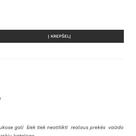
Į KREPŠELĮ
m
kose gali šiek tiek neatitikti realaus prekės vaizdo
prekių kataloge.