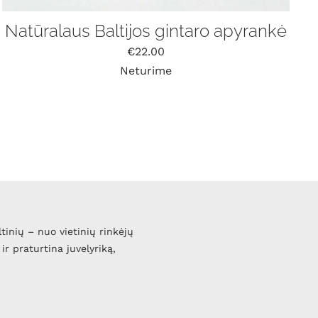
Natūralaus Baltijos gintaro apyrankė
€
22.00
Neturime
ltinių – nuo vietinių rinkėjų
ir praturtina juvelyriką,