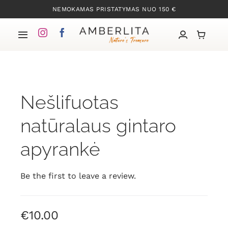
Skip
NEMOKAMAS PRISTATYMAS NUO 150 €
to
content
Toggle
Navigation
Pradžia
Nešlifuotas
Mūsų kolekcijos
natūralaus gintaro
Apie Gintarą
apyrankė
Mūsų istorija
Be the first to leave a review.
Kontaktai
€
10.00