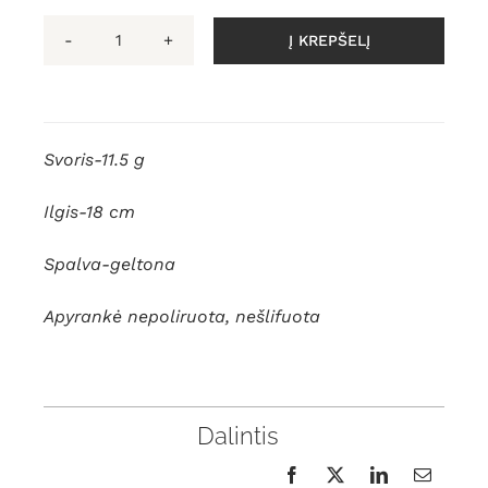
Į KREPŠELĮ
produkto
kiekis:
Nešlifuotas
natūralaus
Svoris-11.5 g
gintaro
apyrankė
Ilgis-18 cm
Spalva-geltona
Apyrankė nepoliruota, nešlifuota
Dalintis