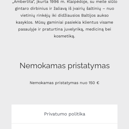
„Amberlita", įkurta 1996 m. Klaipėdoje, su meile siūlo
gintaro dirbinius ir žaliavą iš įvairių šaltinių – nuo
vietinių rinkėjų iki didžiausios Baltijos aukso
kasyklos. Mūsų gaminiai pasiekia klientus visame
pasaulyje ir praturtina juvelyriką, mediciną bei
kosmetiką.
Nemokamas pristatymas
Nemokamas pristatymas nuo 150 €
Privatumo politika