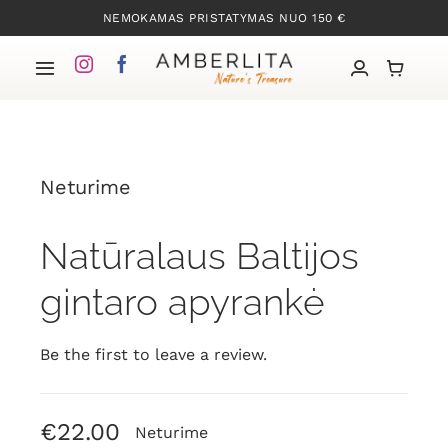
Skip
NEMOKAMAS PRISTATYMAS NUO 150 €
to
content
Toggle
Navigation
Pradžia
Neturime
Mūsų kolekcijos
Natūralaus Baltijos
Apie Gintarą
gintaro apyrankė
Mūsų istorija
Be the first to leave a review.
Kontaktai
€
22.00
Neturime