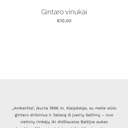
Gintaro vinukai
€
10.00
„Amberlita", įkurta 1996 m. Klaipėdoje, su meile siūlo
gintaro dirbinius ir žaliavą iš įvairių šaltinių – nuo
vietinių rinkėjų iki didžiausios Baltijos aukso