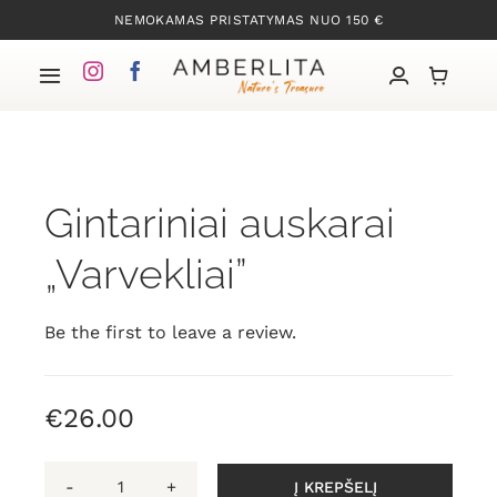
Skip
NEMOKAMAS PRISTATYMAS NUO 150 €
to
content
Toggle
Navigation
Pradžia
Gintariniai auskarai
Mūsų kolekcijos
„Varvekliai”
Apie Gintarą
Be the first to leave a review.
Mūsų istorija
€
26.00
Kontaktai
Į KREPŠELĮ