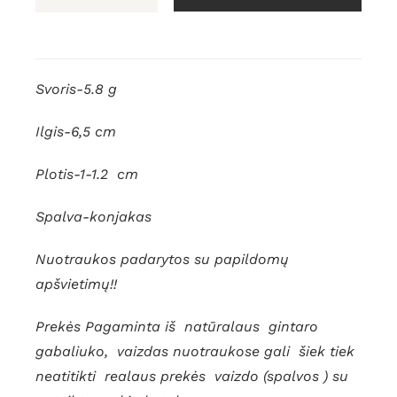
produkto
kiekis:
Gintariniai
auskarai
Svoris-5.8 g
"Varvekliai"
Ilgis-6,5 cm
Plotis-1-1.2 cm
Spalva-konjakas
Nuotraukos padarytos su papildomų
apšvietimų!!
Prekės Pagaminta iš natūralaus gintaro
gabaliuko, vaizdas nuotraukose gali šiek tiek
neatitikti realaus prekės vaizdo (spalvos ) su