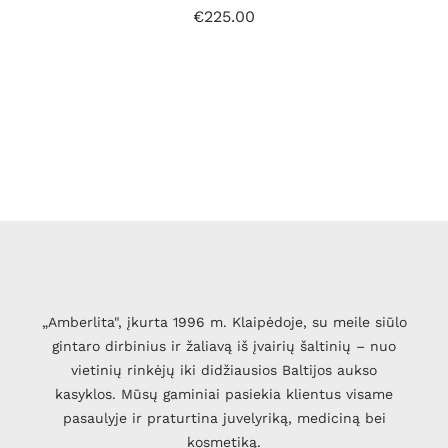
€
225.00
„Amberlita", įkurta 1996 m. Klaipėdoje, su meile siūlo
gintaro dirbinius ir žaliavą iš įvairių šaltinių – nuo
vietinių rinkėjų iki didžiausios Baltijos aukso
kasyklos. Mūsų gaminiai pasiekia klientus visame
pasaulyje ir praturtina juvelyriką, mediciną bei
kosmetiką.