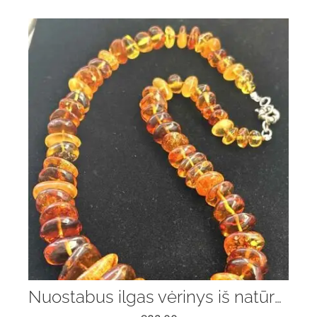
Nuostabus ilgas vėrinys iš natūralaus Baltijos gintaro