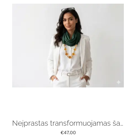
Neįprastas transformuojamas šalikas su gintaru
€
47.00