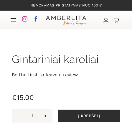
Skip
NEMOKAMAS PRISTATYMAS NUO 150 €
to
content
Toggle
Navigation
Pradžia
Gintariniai karoliai
Mūsų kolekcijos
Apie Gintarą
Be the first to leave a review.
Mūsų istorija
€
15.00
Kontaktai
Į KREPŠELĮ
produkto
kiekis: