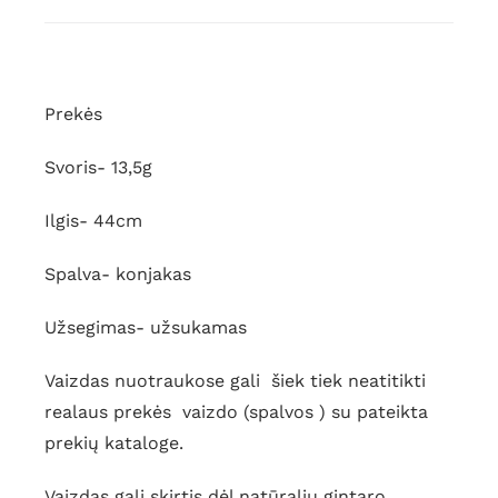
Gintariniai
karoliai
Prekės
Svoris- 13,5g
Ilgis- 44cm
Spalva- konjakas
Užsegimas- užsukamas
Vaizdas nuotraukose gali šiek tiek neatitikti
realaus prekės vaizdo (spalvos ) su pateikta
prekių kataloge.
Vaizdas gali skirtis dėl natūralių gintaro