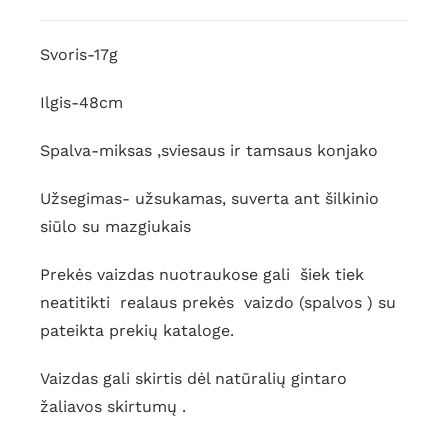
Gintariniai
karoliai
Svoris-17g
Ilgis-48cm
Spalva-miksas ,sviesaus ir tamsaus konjako
Užsegimas- užsukamas, suverta ant šilkinio
siūlo su mazgiukais
Prekės vaizdas nuotraukose gali šiek tiek
neatitikti realaus prekės vaizdo (spalvos ) su
pateikta prekių kataloge.
Vaizdas gali skirtis dėl natūralių gintaro
žaliavos skirtumų .