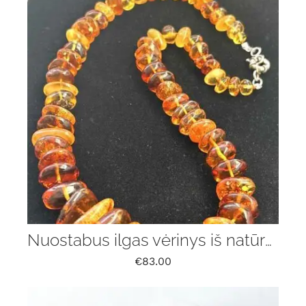
Nuostabus ilgas vėrinys iš natūralaus Baltijos gintaro
€
83.00