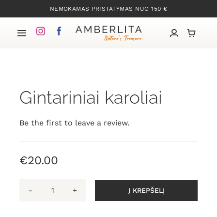
Skip
NEMOKAMAS PRISTATYMAS NUO 150 €
to
content
Toggle
Navigation
Pradžia
Gintariniai karoliai
Mūsų kolekcijos
Apie Gintarą
Be the first to leave a review.
Mūsų istorija
€
20.00
Kontaktai
Į KREPŠELĮ
produkto
kiekis: