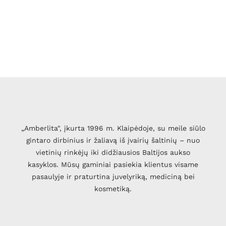
„Amberlita", įkurta 1996 m. Klaipėdoje, su meile siūlo
gintaro dirbinius ir žaliavą iš įvairių šaltinių – nuo
vietinių rinkėjų iki didžiausios Baltijos aukso
kasyklos. Mūsų gaminiai pasiekia klientus visame
pasaulyje ir praturtina juvelyriką, mediciną bei
kosmetiką.