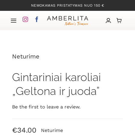
Skip
NEMOKAMAS PRISTATYMAS NUO 150 €
to
content
Toggle
Navigation
Pradžia
Neturime
Mūsų kolekcijos
Gintariniai karoliai
Apie Gintarą
„Geltona ir juoda”
Mūsų istorija
Be the first to leave a review.
Kontaktai
€
34.00
Neturime