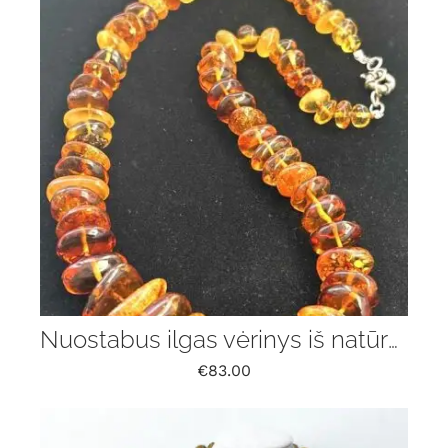
Nuostabus ilgas vėrinys iš natūralaus Baltijos gintaro
€
83.00