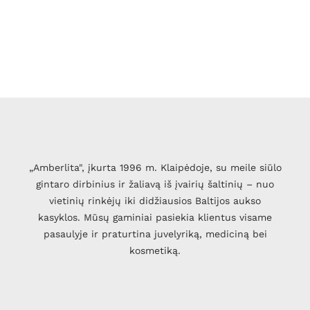
„Amberlita", įkurta 1996 m. Klaipėdoje, su meile siūlo
gintaro dirbinius ir žaliavą iš įvairių šaltinių – nuo
vietinių rinkėjų iki didžiausios Baltijos aukso
kasyklos. Mūsų gaminiai pasiekia klientus visame
pasaulyje ir praturtina juvelyriką, mediciną bei
kosmetiką.