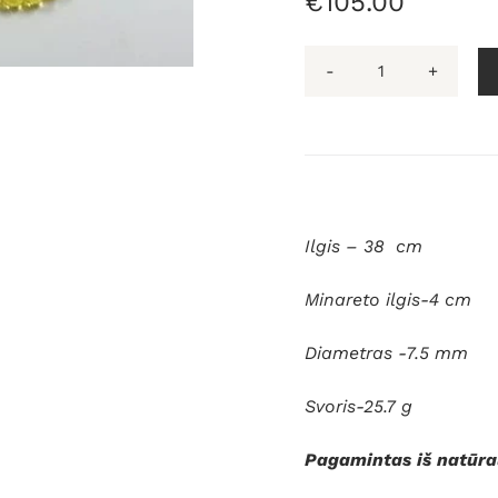
€
105.00
produkto
kiekis:
Gintarinis
rožančius,
Musulmoniška
rožinis
Ilgis – 38 cm
66
vnt
Minareto ilgis-4 cm
Diametras -7.5 mm
Svoris-25.7 g
Pagamintas iš natūral