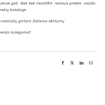
kose gali šiek tiek neatitikti realaus prekės vaizdo
prekių kataloge
l natūralių gintaro žaliavos skirtumų
verslo kolegoms!!