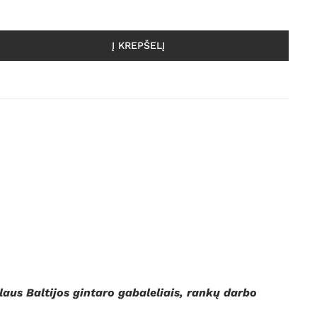
Į KREPŠELĮ
s
aus Baltijos gintaro gabaleliais, rankų darbo