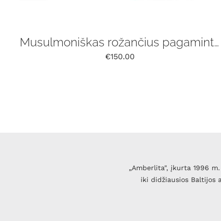
Musulmoniškas rožančius pagamintas iš natūralaus Baltijos gintaro, 33 vnt
€
150.00
„Amberlita", įkurta 1996 m. 
iki didžiausios Baltijos