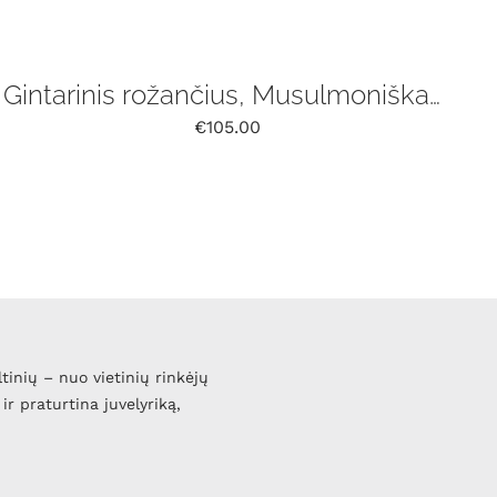
Gintarinis rožančius, Musulmoniškas rožinis 33 vnt, tasbih
€
105.00
ltinių – nuo vietinių rinkėjų
ir praturtina juvelyriką,