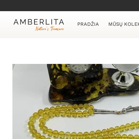
Skip
to
content
PRADŽIA
MŪSŲ KOLE