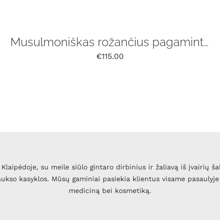
Musulmoniškas rožančius pagamintas iš natūralaus Baltijos gintaro, 33 vnt
€
115.00
Klaipėdoje, su meile siūlo gintaro dirbinius ir žaliavą iš įvairių ša
 aukso kasyklos. Mūsų gaminiai pasiekia klientus visame pasaulyje 
mediciną bei kosmetiką.