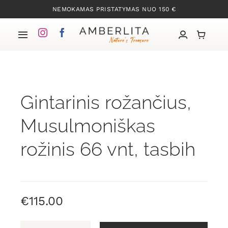
Skip
NEMOKAMAS PRISTATYMAS NUO 150 €
to
content
Toggle
Navigation
Pradžia
Gintarinis rožančius,
Mūsų kolekcijos
Musulmoniškas
Apie Gintarą
rožinis 66 vnt, tasbih
Mūsų istorija
Kontaktai
€
115.00