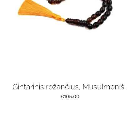
Gintarinis rožančius, Musulmoniškas rožinis 33 vnt, tasbih
€
105.00