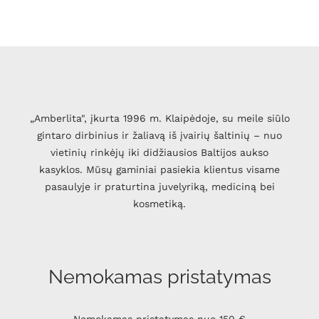
„Amberlita", įkurta 1996 m. Klaipėdoje, su meile siūlo
gintaro dirbinius ir žaliavą iš įvairių šaltinių – nuo
vietinių rinkėjų iki didžiausios Baltijos aukso
kasyklos. Mūsų gaminiai pasiekia klientus visame
pasaulyje ir praturtina juvelyriką, mediciną bei
kosmetiką.
Nemokamas pristatymas