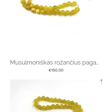
Musulmoniškas rožančius pagamintas iš natūralaus Baltijos gintaro, 33 vnt
€
150.00