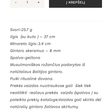
Į KREPŠELĮ
produkto
kiekis:
Gintarinis
rožančius,
Svori-25.7 g
Musulmoniškas
Ilgis (su kuto ) – 37 cm
rožinis
Minareto ilgis-3.4 cm
66
Gintaro skersmuo – 8 mm
vnt,
tasbih
Spalva-geltona
Musulmoniškas rožančius padarytas iš
natūtalaus Baltijos gintaro.
Puiki ritualinė dovana.
Prekės vaizdas nuotraukose gali šiek tiek
neatitikti realaus prekės vaizdo (spalvos ) su
pateikta prekių kataloge.Vaizdas gali skirtis dėl
natūralių gintaro žaliavos skirtumų