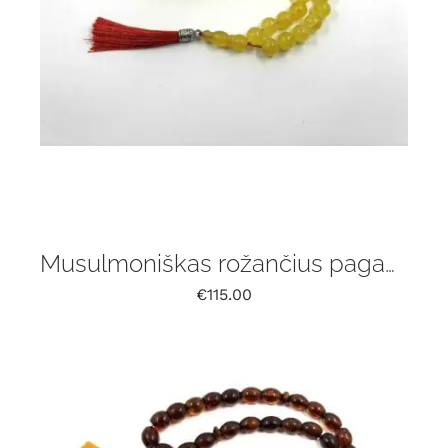
Musulmoniškas rožančius pagamintas iš natūralaus Baltijos gintaro, 33 vnt
€
115.00