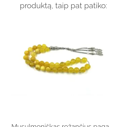
produktą, taip pat patiko:
Musulmoniškas rožančius pagamintas iš natūralaus Baltijos gintaro, 33 vnt