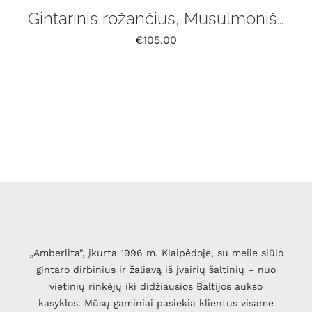
Gintarinis rožančius, Musulmoniškas rožinis 33 vnt, tasbih
€
105.00
„Amberlita", įkurta 1996 m. Klaipėdoje, su meile siūlo
gintaro dirbinius ir žaliavą iš įvairių šaltinių – nuo
vietinių rinkėjų iki didžiausios Baltijos aukso
kasyklos. Mūsų gaminiai pasiekia klientus visame