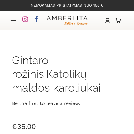
Skip
NEMOKAMAS PRISTATYMAS NUO 150 €
to
content
Toggle
Navigation
Pradžia
Gintaro
Mūsų kolekcijos
rožinis.Каtolikų
Apie Gintarą
maldos karoliukai
Mūsų istorija
Be the first to leave a review.
Kontaktai
€
35.00