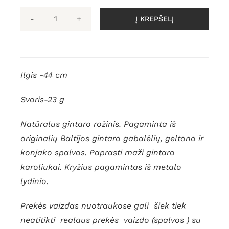
Į KREPŠELĮ
produkto
kiekis:
Gintaro
rožinis.Каtolikų
Ilgis -44 cm
maldos
karoliukai
Svoris-23 g
Natūralus gintaro rožinis. Pagaminta iš
originalių Baltijos gintaro gabalėlių, geltono ir
konjako spalvos. Paprasti maži gintaro
karoliukai. Kryžius pagamintas iš metalo
lydinio.
Prekės vaizdas nuotraukose gali šiek tiek
neatitikti realaus prekės vaizdo (spalvos ) su