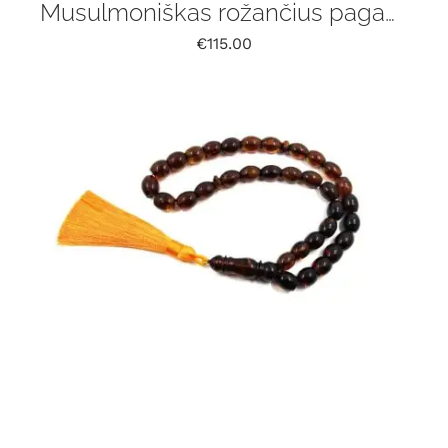
Musulmoniškas rožančius pagamintas iš natūralaus Baltijos gintaro, 33 vnt
€
115.00