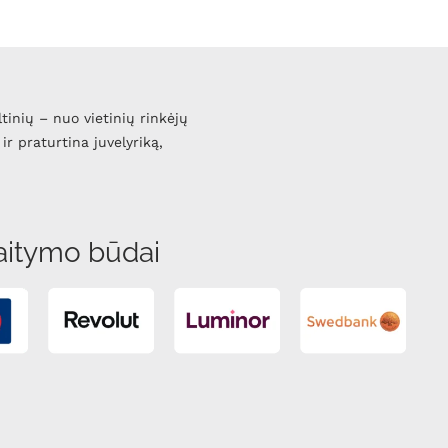
ltinių – nuo vietinių rinkėjų
ir praturtina juvelyriką,
aitymo būdai