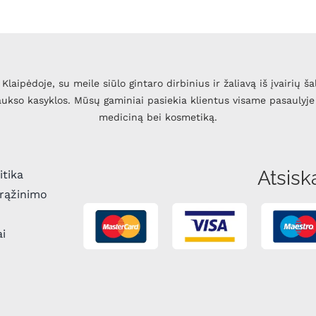
Klaipėdoje, su meile siūlo gintaro dirbinius ir žaliavą iš įvairių ša
 aukso kasyklos. Mūsų gaminiai pasiekia klientus visame pasaulyje 
mediciną bei kosmetiką.
Atsisk
itika
grąžinimo
ai