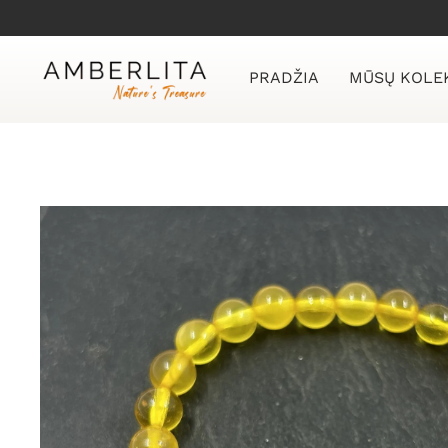
Skip
to
content
PRADŽIA
MŪSŲ KOLE