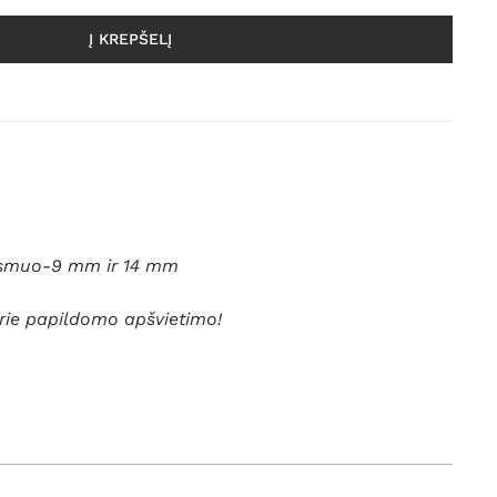
Į KREPŠELĮ
ersmuo-9 mm ir 14 mm
rie papildomo apšvietimo!