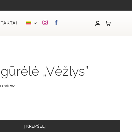
TAKTAI
igūrėlė „Vėžlys”
 review.
Į KREPŠELĮ