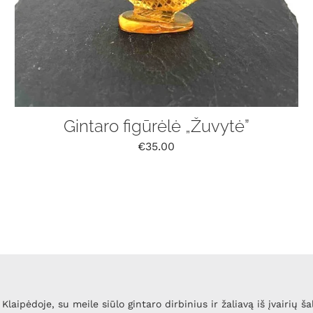
Gintaro figūrėlė „Žuvytė”
€
35.00
Klaipėdoje, su meile siūlo gintaro dirbinius ir žaliavą iš įvairių ša