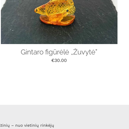
Gintaro figūrėlė „Žuvytė”
€
30.00
ltinių – nuo vietinių rinkėjų