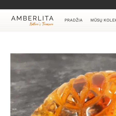
Skip
to
content
PRADŽIA
MŪSŲ KOLE