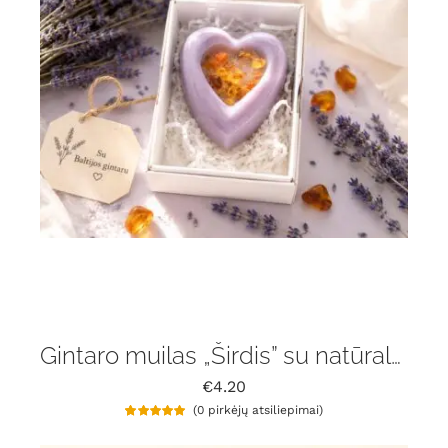
Gintaro muilas „Širdis” su natūralaus gintaru gabaliukais ir levanda
€
4.20
(
0
pirkėjų atsiliepimai)
Įvertinimas:
1
5.00
iš 5 (viso