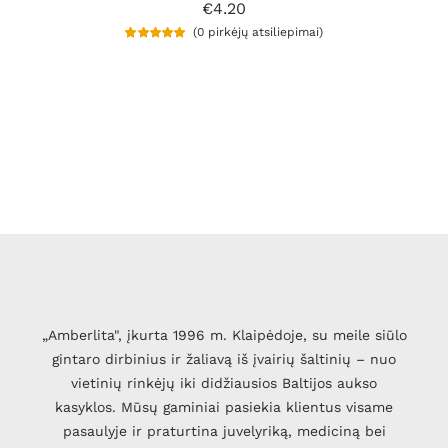
€
4.20
(
0
pirkėjų atsiliepimai)
Įvertinimas:
1
5.00
iš 5 (viso
įvertinimų:
)
„Amberlita", įkurta 1996 m. Klaipėdoje, su meile siūlo
gintaro dirbinius ir žaliavą iš įvairių šaltinių – nuo
vietinių rinkėjų iki didžiausios Baltijos aukso
kasyklos. Mūsų gaminiai pasiekia klientus visame
pasaulyje ir praturtina juvelyriką, mediciną bei