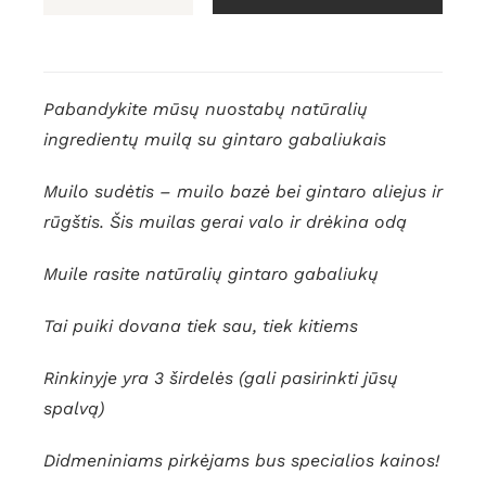
produkto
kiekis:
Gintaro
muilo
Pabandykite mūsų nuostabų natūralių
rinkinys
ingredientų muilą su gintaro gabaliukais
„Širdies“
Muilo sudėtis – muilo bazė bei gintaro aliejus ir
rūgštis. Šis muilas gerai valo ir drėkina odą
Muile rasite natūralių gintaro gabaliukų
Tai puiki dovana tiek sau, tiek kitiems
Rinkinyje yra 3 širdelės (gali pasirinkti jūsų
spalvą)
Didmeniniams pirkėjams bus specialios kainos!