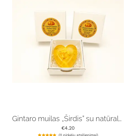
įvertinimų:
)
Gintaro muilas „Širdis” su natūralaus gintaru gabaliukais
€
4.20
(
0
pirkėjų atsiliepimai)