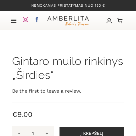
Skip
NEMOKAMAS PRISTATYMAS NUO 150 €
to
content
Toggle
Navigation
Pradžia
Gintaro muilo rinkinys
Mūsų kolekcijos
„Širdies“
Apie Gintarą
Be the first to leave a review.
Mūsų istorija
€
9.00
Kontaktai
Į KREPŠELĮ