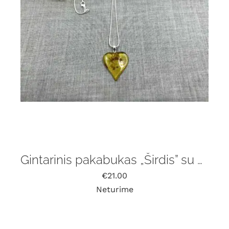
Gintarinis pakabukas „Širdis” su grandinėle
€
21.00
Neturime