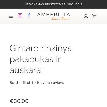
Skip
NEMOKAMAS PRISTATYMAS NUO 150 €
to
content
Toggle
Navigation
Pradžia
Gintaro rinkinys
Mūsų kolekcijos
pakabukas ir
Apie Gintarą
auskarai
Mūsų istorija
Be the first to leave a review.
Kontaktai
€
30.00