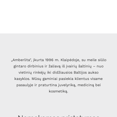
„Amberlita", įkurta 1996 m. Klaipėdoje, su meile siūlo
gintaro dirbinius ir žaliavą iš įvairių šaltinių – nuo
vietinių rinkėjų iki didžiausios Baltijos aukso
kasyklos. Mūsų gaminiai pasiekia klientus visame
pasaulyje ir praturtina juvelyriką, mediciną bei
kosmetiką.