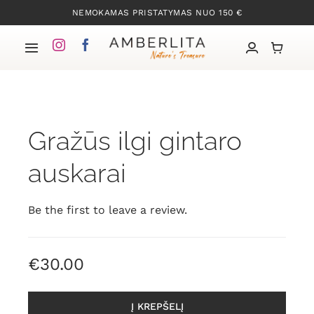
Skip
NEMOKAMAS PRISTATYMAS NUO 150 €
to
content
Toggle
Navigation
Pradžia
Gražūs ilgi gintaro
Mūsų kolekcijos
auskarai
Apie Gintarą
Be the first to leave a review.
Mūsų istorija
€
30.00
Kontaktai
Į KREPŠELĮ