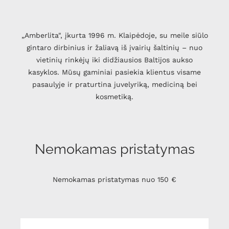
„Amberlita", įkurta 1996 m. Klaipėdoje, su meile siūlo
gintaro dirbinius ir žaliavą iš įvairių šaltinių – nuo
vietinių rinkėjų iki didžiausios Baltijos aukso
kasyklos. Mūsų gaminiai pasiekia klientus visame
pasaulyje ir praturtina juvelyriką, mediciną bei
kosmetiką.
Nemokamas pristatymas
Nemokamas pristatymas nuo 150 €