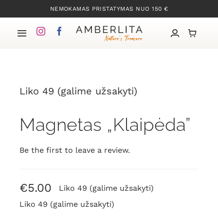
Skip
NEMOKAMAS PRISTATYMAS NUO 150 €
to
content
Toggle
Navigation
Pradžia
Liko 49 (galime užsakyti)
Mūsų kolekcijos
Magnetas „Klaipėda”
Apie Gintarą
Be the first to leave a review.
Mūsų istorija
Kontaktai
€
5.00
Liko 49 (galime užsakyti)
Liko 49 (galime užsakyti)