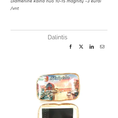
Didmeninė kaina nuo 10-15 magnitų -3 eurai
/vnt
Dalintis