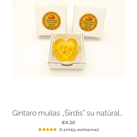
Gintaro muilas „Širdis” su natūralaus gintaru gabaliukais
€
4.20
(
0
pirkėjų atsiliepimai)
Įvertinimas:
1