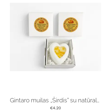
5.00
iš 5 (viso
įvertinimų:
)
Gintaro muilas „Širdis” su natūralaus gintaru gabaliukais
€
4.20