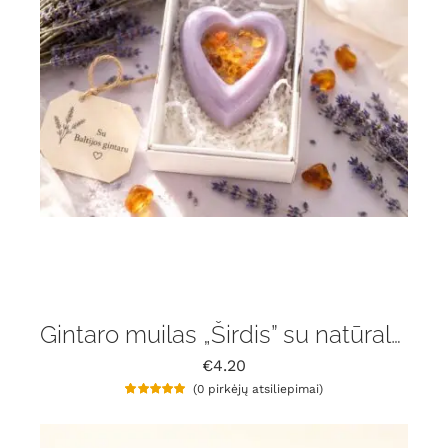
Gintaro muilas „Širdis” su natūralaus gintaru gabaliukais ir levanda
€
4.20
(
0
pirkėjų atsiliepimai)
Įvertinimas:
1
5.00
iš 5 (viso
įvertinimų:
)