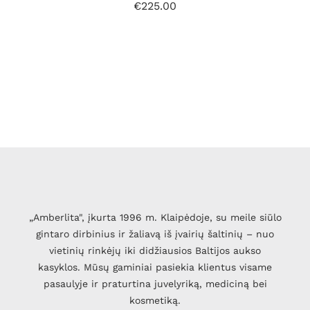
€
225.00
„Amberlita", įkurta 1996 m. Klaipėdoje, su meile siūlo
gintaro dirbinius ir žaliavą iš įvairių šaltinių – nuo
vietinių rinkėjų iki didžiausios Baltijos aukso
kasyklos. Mūsų gaminiai pasiekia klientus visame
pasaulyje ir praturtina juvelyriką, mediciną bei
kosmetiką.