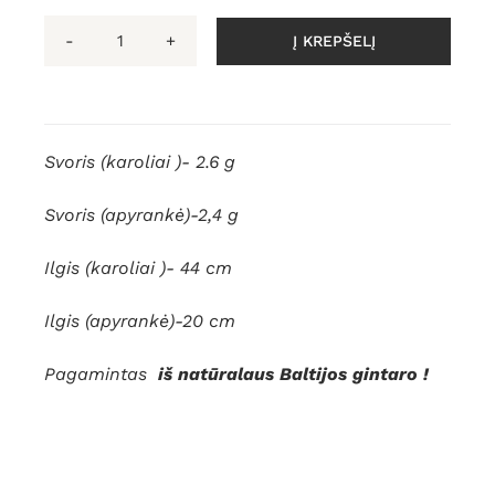
Į KREPŠELĮ
produkto
kiekis:
Natūralaus
Baltijos
Svoris (karoliai )- 2.6 g
gintaro
rinkinys
Svoris (apyrankė)-2,4 g
"Vasara"
Ilgis (karoliai )- 44 cm
Ilgis (apyrankė)-20 cm
Pagamintas
iš natūralaus Baltijos gintaro !