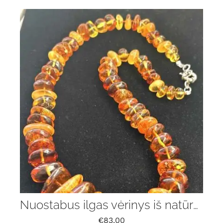
Nuostabus ilgas vėrinys iš natūralaus Baltijos gintaro
€
83.00