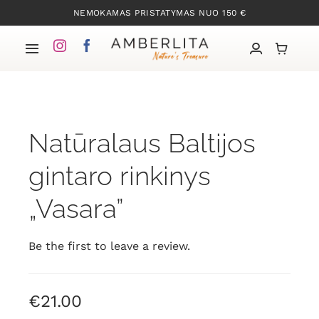
Skip
NEMOKAMAS PRISTATYMAS NUO 150 €
to
content
Toggle
Navigation
Pradžia
Natūralaus Baltijos
Mūsų kolekcijos
gintaro rinkinys
Apie Gintarą
„Vasara”
Mūsų istorija
Be the first to leave a review.
Kontaktai
€
21.00