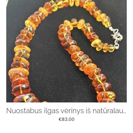
Nuostabus ilgas vėrinys iš natūralaus Baltijos gintaro
€
83.00