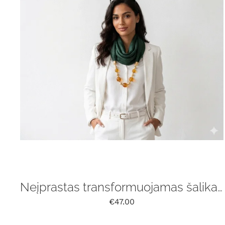
Neįprastas transformuojamas šalikas su gintaru
€
47.00