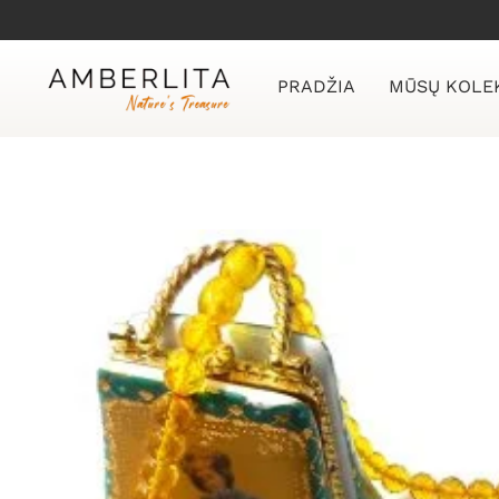
Skip
to
content
PRADŽIA
MŪSŲ KOLE