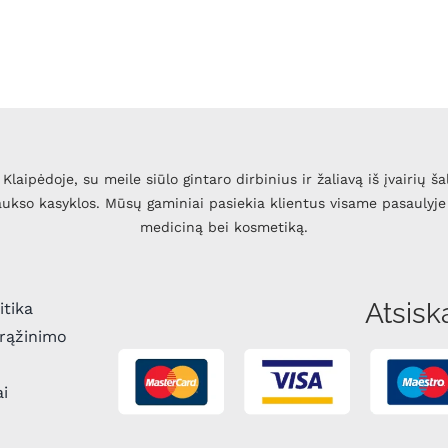
Klaipėdoje, su meile siūlo gintaro dirbinius ir žaliavą iš įvairių ša
 aukso kasyklos. Mūsų gaminiai pasiekia klientus visame pasaulyje 
mediciną bei kosmetiką.
Atsisk
itika
grąžinimo
ai