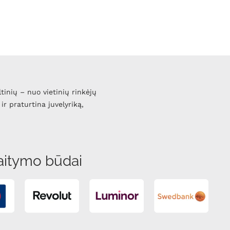
ltinių – nuo vietinių rinkėjų
ir praturtina juvelyriką,
aitymo būdai