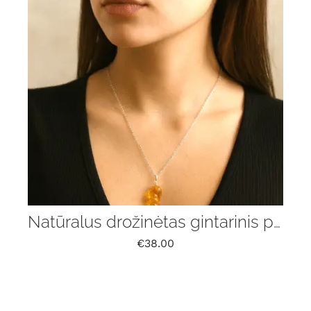
Natūralus drožinėtas gintarinis pakabukas „Liepsna” su grandinėle
€
38.00