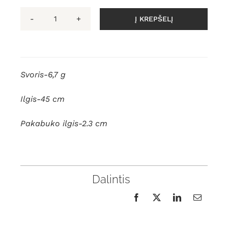
Į KREPŠELĮ
produkto
kiekis:
Natūralaus
Baltijos
Svoris-6,7 g
gintaro
pakabuko
Ilgis-45 cm
su
grandinėlė
Pakabuko ilgis-2.3 cm
Dalintis