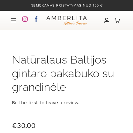
Skip
NEMOKAMAS PRISTATYMAS NUO 150 €
to
content
Toggle
Navigation
Pradžia
Natūralaus Baltijos
Mūsų kolekcijos
gintaro pakabuko su
Apie Gintarą
grandinėlė
Mūsų istorija
Be the first to leave a review.
Kontaktai
€
30.00