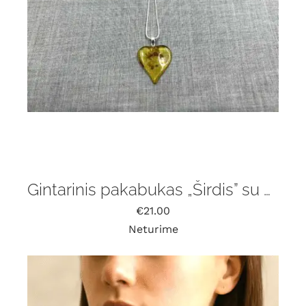
Gintarinis pakabukas „Širdis” su grandinėle
€
21.00
Neturime