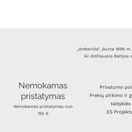
„Amberlita", įkurta 1996 m. 
iki didžiausios Baltijos
Nemokamas
Privatumo pol
pristatymas
Prekių pirkimo ir 
taisyklės
Nemokamas pristatymas nuo
ES Projekt
150 €