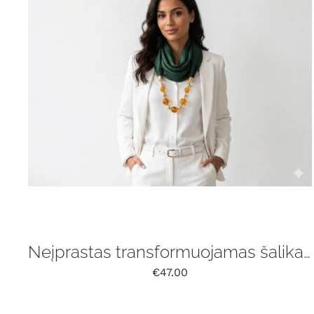
Neįprastas transformuojamas šalikas su gintaru
€
47.00