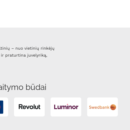
ltinių – nuo vietinių rinkėjų
ir praturtina juvelyriką,
aitymo būdai