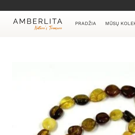
Skip
to
content
PRADŽIA
MŪSŲ KOLE