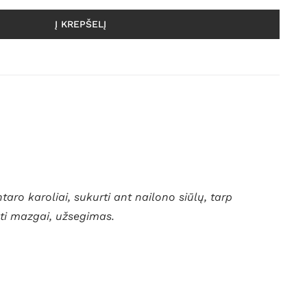
Į KREPŠELĮ
taro karoliai, sukurti ant nailono siūlų, tarp
šti mazgai, užsegimas.