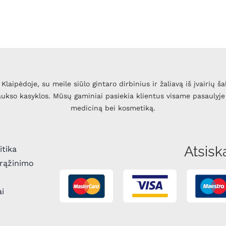
Klaipėdoje, su meile siūlo gintaro dirbinius ir žaliavą iš įvairių ša
 aukso kasyklos. Mūsų gaminiai pasiekia klientus visame pasaulyje 
mediciną bei kosmetiką.
Atsisk
itika
grąžinimo
ai