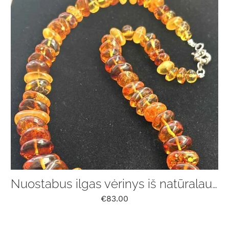
Nuostabus ilgas vėrinys iš natūralaus Baltijos gintaro
€
83.00