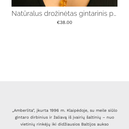
Natūralus drožinėtas gintarinis pakabukas „Liepsna” su grandinėle
€
38.00
„Amberlita", įkurta 1996 m. Klaipėdoje, su meile siūlo
gintaro dirbinius ir žaliavą iš įvairių šaltinių – nuo
vietinių rinkėjų iki didžiausios Baltijos aukso