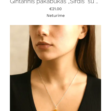
Gintarinis pakabukas „Širdis” su grandinėle
€
21.00
Neturime