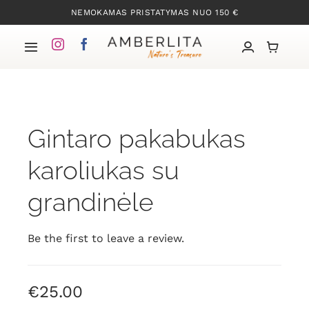
Skip
NEMOKAMAS PRISTATYMAS NUO 150 €
to
content
Toggle
Navigation
Pradžia
Gintaro pakabukas
Mūsų kolekcijos
karoliukas su
Apie Gintarą
grandinėle
Mūsų istorija
Be the first to leave a review.
Kontaktai
€
25.00