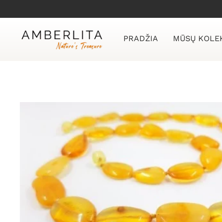
Skip
to
content
PRADŽIA
MŪSŲ KOLE