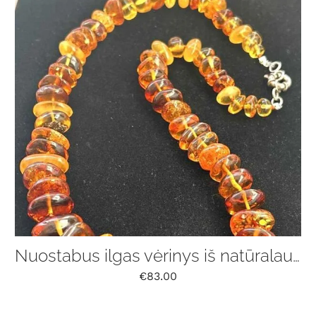
Nuostabus ilgas vėrinys iš natūralaus Baltijos gintaro
€
83.00