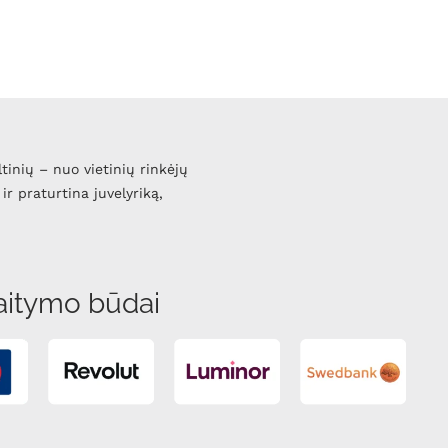
ltinių – nuo vietinių rinkėjų
ir praturtina juvelyriką,
aitymo būdai