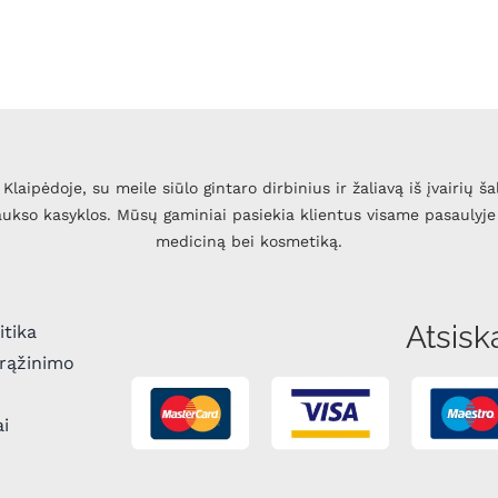
Klaipėdoje, su meile siūlo gintaro dirbinius ir žaliavą iš įvairių ša
 aukso kasyklos. Mūsų gaminiai pasiekia klientus visame pasaulyje 
mediciną bei kosmetiką.
Atsisk
itika
grąžinimo
ai