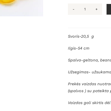
produkto
kiekis:
Natūralus
Baltijos
Svoris-20,5 g
gintaro
karoliai
Ilgis-54 cm
Spalva-geltona, bean
Užsegimas- užsukamas,
Prekės vaizdas nuotrau
(spalvos ) su pateikta
Vaizdas gali skirtis d