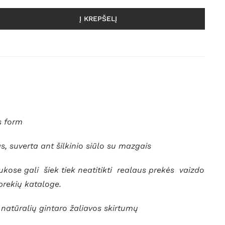
Į KREPŠELĮ
s form
 suverta ant šilkinio siūlo su mazgais
kose gali šiek tiek neatitikti realaus prekės vaizdo
 prekių kataloge.
ėl natūralių gintaro žaliavos skirtumų