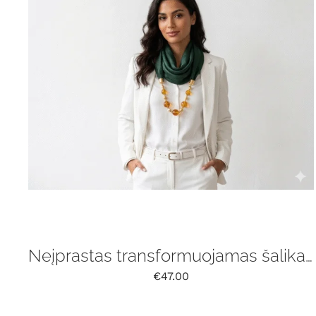
Neįprastas transformuojamas šalikas su gintaru
€
47.00