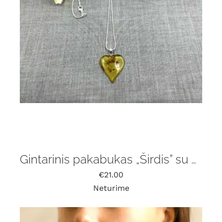
Gintarinis pakabukas „Širdis” su grandinėle
€
21.00
Neturime