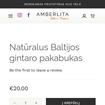
Skip
NEMOKAMAS PRISTATYMAS NUO 150 €
to
content
Toggle
Navigation
Pradžia
Natūralus Baltijos
Mūsų kolekcijos
gintaro pakabukas
Apie Gintarą
Be the first to leave a review.
Mūsų istorija
€
20.00
Kontaktai
Į KREPŠELĮ