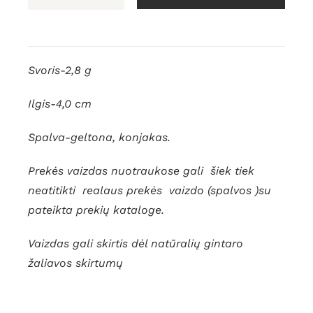
produkto
kiekis:
Natūralus
Baltijos
Svoris-2,8 g
gintaro
pakabukas
Ilgis-4,0 cm
Spalva-geltona, konjakas.
Prekės vaizdas nuotraukose gali šiek tiek
neatitikti realaus prekės vaizdo (spalvos )su
pateikta prekių kataloge.
Vaizdas gali skirtis dėl natūralių gintaro
žaliavos skirtumų