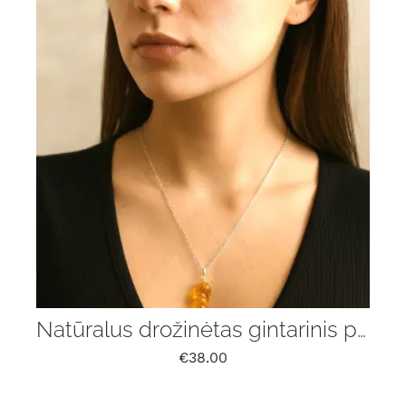
Natūralus drožinėtas gintarinis pakabukas „Liepsna” su grandinėle
€
38.00