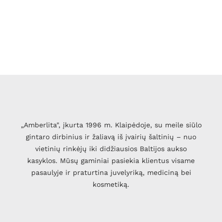
„Amberlita", įkurta 1996 m. Klaipėdoje, su meile siūlo
gintaro dirbinius ir žaliavą iš įvairių šaltinių – nuo
vietinių rinkėjų iki didžiausios Baltijos aukso
kasyklos. Mūsų gaminiai pasiekia klientus visame
pasaulyje ir praturtina juvelyriką, mediciną bei
kosmetiką.