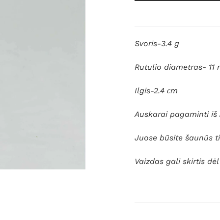
Svoris-3.4 g
Rutulio diametras- 11
Ilgis-2.4 сm
Auskarai pagaminti iš
Juose būsite šaunūs ti
Vaizdas gali skirtis dė