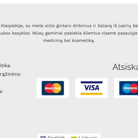
Klaipėdoje, su meile siūlo gintaro dirbinius ir žaliavą iš įvairių ša
 aukso kasyklos. Mūsų gaminiai pasiekia klientus visame pasaulyje 
mediciną bei kosmetiką.
Atsisk
itika
grąžinimo
ai
English
Lietuvių