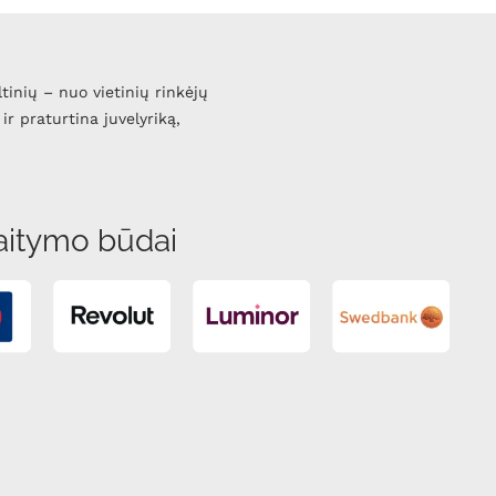
ltinių – nuo vietinių rinkėjų
ir praturtina juvelyriką,
aitymo būdai