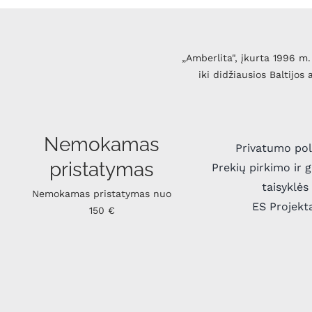
„Amberlita", įkurta 1996 m. 
iki didžiausios Baltijos
Nemokamas
Privatumo pol
pristatymas
Prekių pirkimo ir 
taisyklės
Nemokamas pristatymas nuo
ES Projekt
150 €