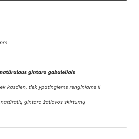
 mm
natūralaus gintaro gabaleliais
ek kasdien, tiek ypatingiems renginiams !!
l natūralių gintaro žaliavos skirtumų