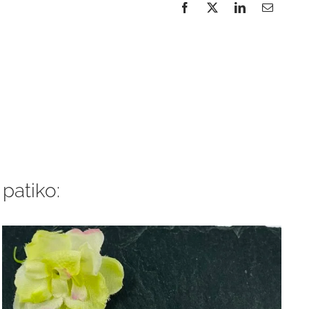
 patiko: