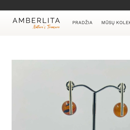
Skip
to
content
PRADŽIA
MŪSŲ KOLE