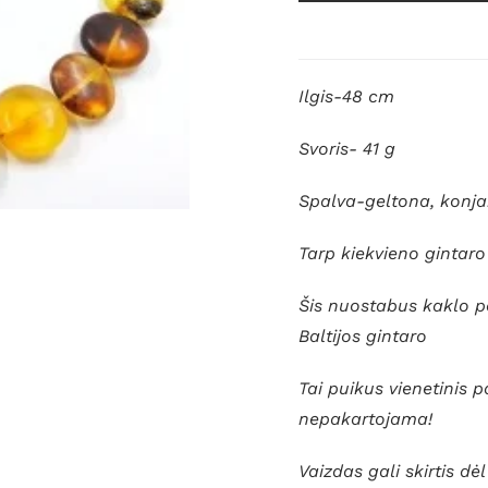
Ilgis-48 cm
Svoris- 41 g
Spalva-geltona, konj
Tarp kiekvieno gintar
Šis nuostabus kaklo 
Baltijos gintaro
Tai puikus vienetinis p
nepakartojama!
Vaizdas gali skirtis d