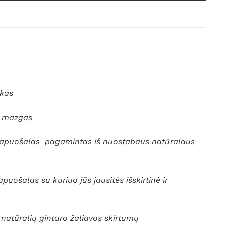
akas
o mazgas
papuošalas pagamintas iš nuostabaus natūralaus
apuošalas su kuriuo jūs jausitės išskirtinė ir
ėl natūralių gintaro žaliavos skirtumų