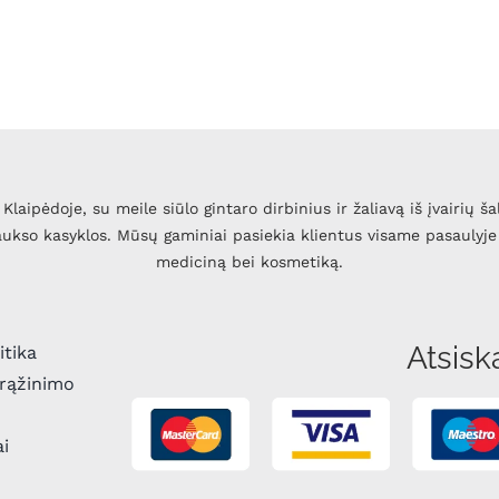
Klaipėdoje, su meile siūlo gintaro dirbinius ir žaliavą iš įvairių ša
 aukso kasyklos. Mūsų gaminiai pasiekia klientus visame pasaulyje 
mediciną bei kosmetiką.
Atsisk
itika
grąžinimo
ai