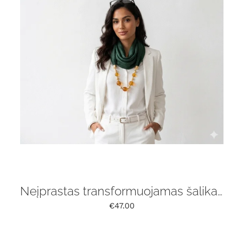
Neįprastas transformuojamas šalikas su gintaru
€
47.00