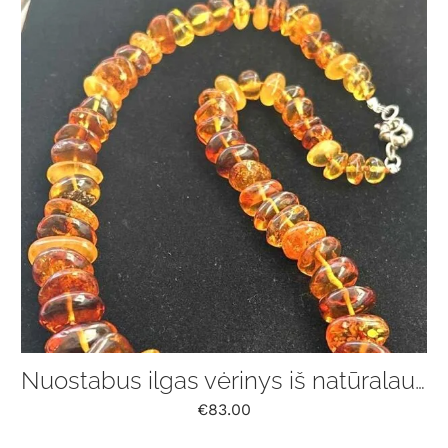
Nuostabus ilgas vėrinys iš natūralaus Baltijos gintaro
€
83.00