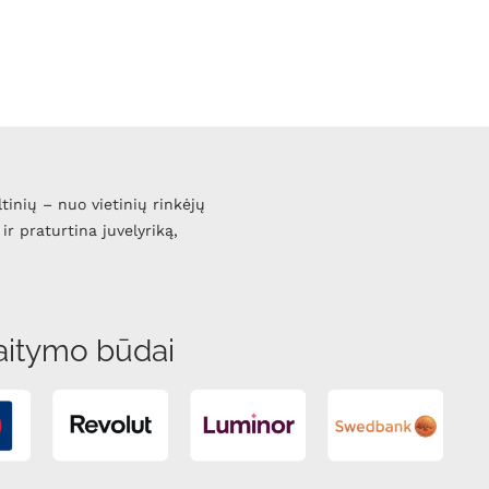
ltinių – nuo vietinių rinkėjų
ir praturtina juvelyriką,
aitymo būdai