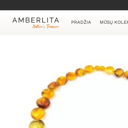
Skip
to
content
PRADŽIA
MŪSŲ KOLE