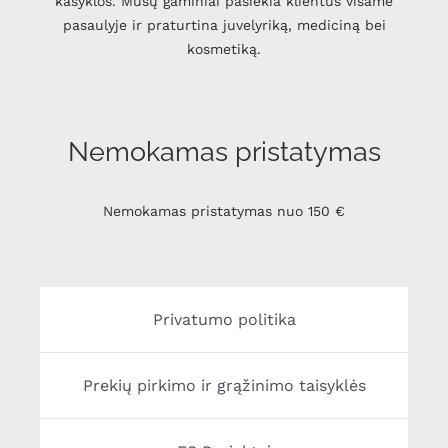
kasyklos. Mūsų gaminiai pasiekia klientus visame
pasaulyje ir praturtina juvelyriką, mediciną bei
kosmetiką.
Nemokamas pristatymas
Nemokamas pristatymas nuo 150 €
Privatumo politika
Prekių pirkimo ir grąžinimo taisyklės