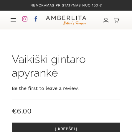
Skip
NEMOKAMAS PRISTATYMAS NUO 150 €
to
content
Toggle
Navigation
Pradžia
Vaikiški gintaro
Mūsų kolekcijos
apyrankė
Apie Gintarą
Be the first to leave a review.
Mūsų istorija
€
6.00
Kontaktai
Į KREPŠELĮ