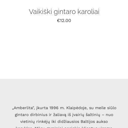
Vaikiški gintaro karoliai
€
12.00
„Amberlita", įkurta 1996 m. Klaipėdoje, su meile siūlo
gintaro dirbinius ir žaliavą iš įvairių šaltinių – nuo
vietinių rinkėjų iki didžiausios Baltijos aukso