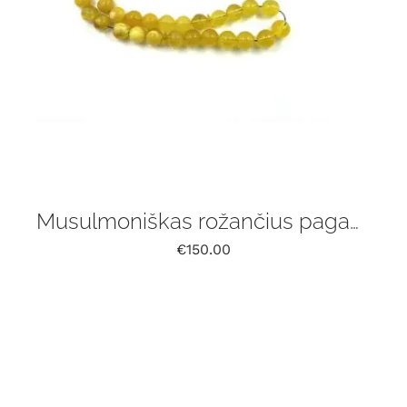
Musulmoniškas rožančius pagamintas iš natūralaus Baltijos gintaro, 33 vnt
€
150.00