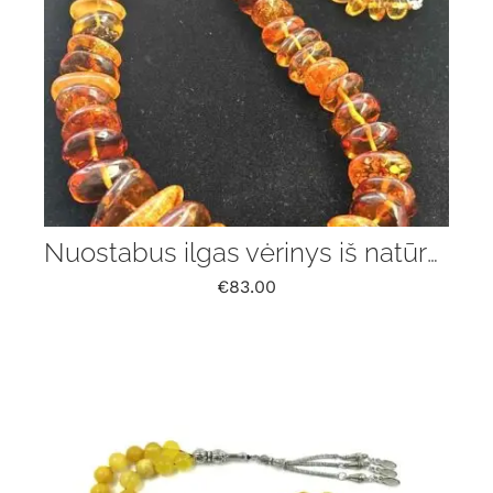
Nuostabus ilgas vėrinys iš natūralaus Baltijos gintaro
€
83.00