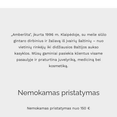
„Amberlita", įkurta 1996 m. Klaipėdoje, su meile siūlo
gintaro dirbinius ir žaliavą iš įvairių šaltinių – nuo
vietinių rinkėjų iki didžiausios Baltijos aukso
kasyklos. Mūsų gaminiai pasiekia klientus visame
pasaulyje ir praturtina juvelyriką, mediciną bei
kosmetiką.
Nemokamas pristatymas
Nemokamas pristatymas nuo 150 €