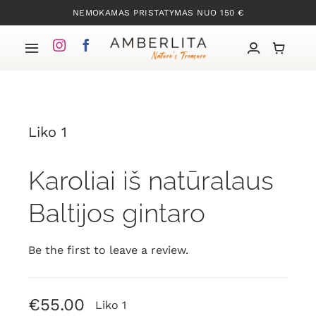
Skip
NEMOKAMAS PRISTATYMAS NUO 150 €
to
content
Toggle
Navigation
Pradžia
Liko 1
Mūsų kolekcijos
Karoliai iš natūralaus
Apie Gintarą
Baltijos gintaro
Mūsų istorija
Be the first to leave a review.
Kontaktai
€
55.00
Liko 1