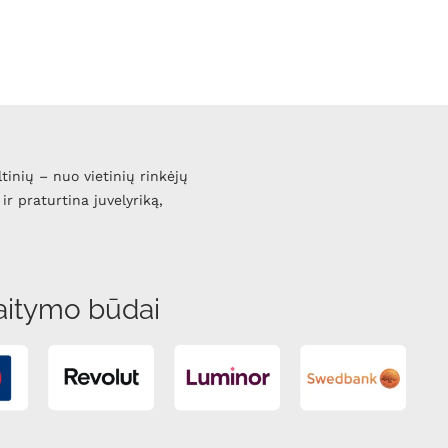
ltinių – nuo vietinių rinkėjų
ir praturtina juvelyriką,
aitymo būdai