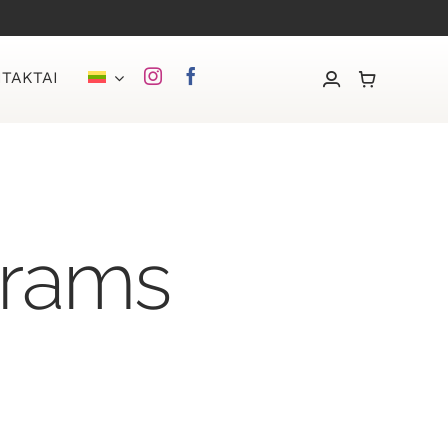
TAKTAI
yrams