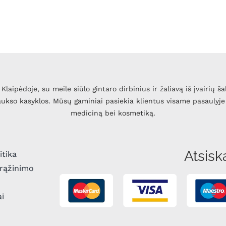
Klaipėdoje, su meile siūlo gintaro dirbinius ir žaliavą iš įvairių ša
 aukso kasyklos. Mūsų gaminiai pasiekia klientus visame pasaulyje 
mediciną bei kosmetiką.
Atsisk
itika
grąžinimo
ai