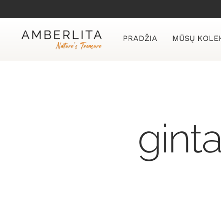
Skip
to
content
PRADŽIA
MŪSŲ KOLE
gint