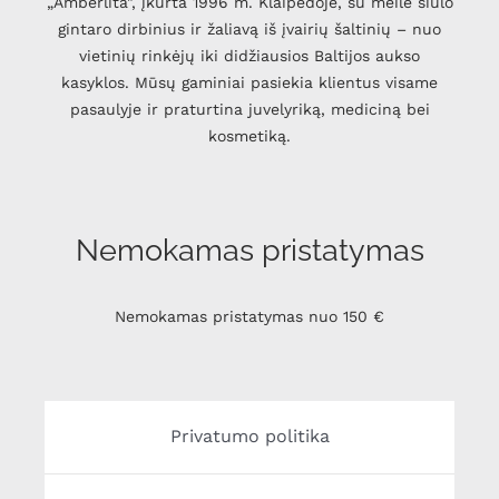
„Amberlita", įkurta 1996 m. Klaipėdoje, su meile siūlo
gintaro dirbinius ir žaliavą iš įvairių šaltinių – nuo
vietinių rinkėjų iki didžiausios Baltijos aukso
kasyklos. Mūsų gaminiai pasiekia klientus visame
pasaulyje ir praturtina juvelyriką, mediciną bei
kosmetiką.
Nemokamas pristatymas
Nemokamas pristatymas nuo 150 €
Privatumo politika