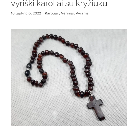
vyriški karoliai su kryžiuku
16 lapkričio, 2022
|
Karoliai , Vėriniai
,
Vyrams