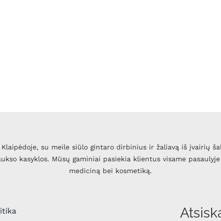
Klaipėdoje, su meile siūlo gintaro dirbinius ir žaliavą iš įvairių ša
 aukso kasyklos. Mūsų gaminiai pasiekia klientus visame pasaulyje 
mediciną bei kosmetiką.
Atsisk
itika