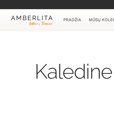
Skip
to
content
PRADŽIA
MŪSŲ KOLE
Kaledine