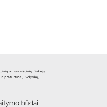
ltinių – nuo vietinių rinkėjų
ir praturtina juvelyriką,
aitymo būdai