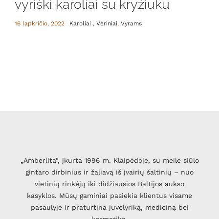
vyriški karoliai su kryžiuku
16 lapkričio, 2022
Karoliai , Vėriniai
,
Vyrams
„Amberlita", įkurta 1996 m. Klaipėdoje, su meile siūlo
gintaro dirbinius ir žaliavą iš įvairių šaltinių – nuo
vietinių rinkėjų iki didžiausios Baltijos aukso
kasyklos. Mūsų gaminiai pasiekia klientus visame
pasaulyje ir praturtina juvelyriką, mediciną bei
kosmetiką.