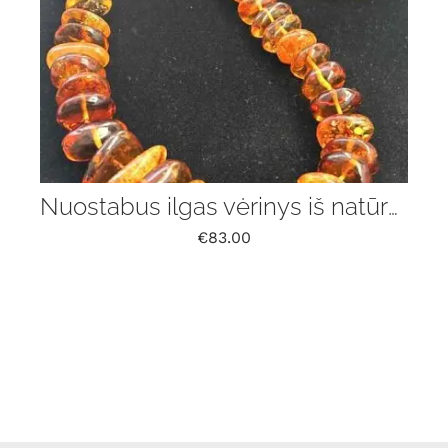
Nuostabus ilgas vėrinys iš natūralaus Baltijos gintaro
€
83.00