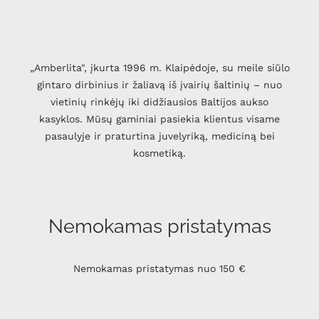
„Amberlita", įkurta 1996 m. Klaipėdoje, su meile siūlo
gintaro dirbinius ir žaliavą iš įvairių šaltinių – nuo
vietinių rinkėjų iki didžiausios Baltijos aukso
kasyklos. Mūsų gaminiai pasiekia klientus visame
pasaulyje ir praturtina juvelyriką, mediciną bei
kosmetiką.
Nemokamas pristatymas
Nemokamas pristatymas nuo 150 €