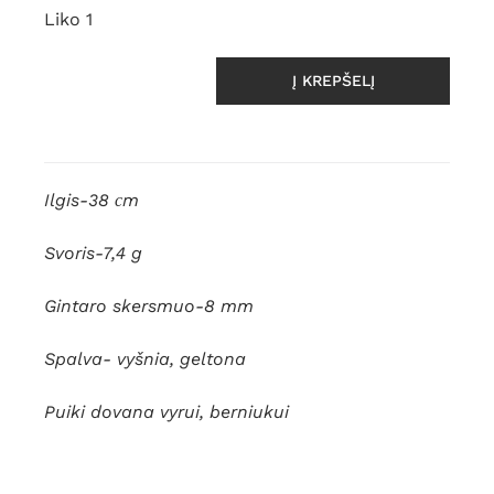
Liko 1
Į KREPŠELĮ
produkto
kiekis:
Autentiški
Baltijos
Ilgis-38 сm
gintaro
rutulio
Svoris-7,4 g
karoliai
Gintaro skersmuo-8 mm
Spalva- vyšnia, geltona
Puiki dovana vyrui, berniukui