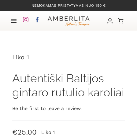
Skip
NEMOKAMAS PRISTATYMAS NUO 150 €
to
content
Toggle
Navigation
Pradžia
Liko 1
Mūsų kolekcijos
Autentiški Baltijos
Apie Gintarą
gintaro rutulio karoliai
Mūsų istorija
Be the first to leave a review.
Kontaktai
€
25.00
Liko 1