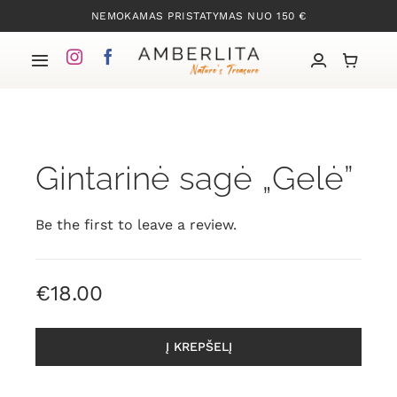
Skip
NEMOKAMAS PRISTATYMAS NUO 150 €
to
content
Toggle
Navigation
Pradžia
Gintarinė sagė „Gelė”
Mūsų kolekcijos
Apie Gintarą
Be the first to leave a review.
Mūsų istorija
€
18.00
Kontaktai
Į KREPŠELĮ