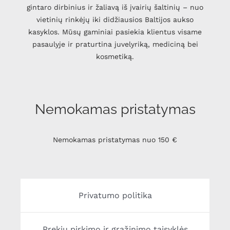
gintaro dirbinius ir žaliavą iš įvairių šaltinių – nuo
vietinių rinkėjų iki didžiausios Baltijos aukso
kasyklos. Mūsų gaminiai pasiekia klientus visame
pasaulyje ir praturtina juvelyriką, mediciną bei
kosmetiką.
Nemokamas pristatymas
Nemokamas pristatymas nuo 150 €
Privatumo politika
Prekių pirkimo ir grąžinimo taisyklės