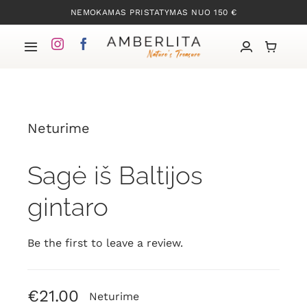
Skip
NEMOKAMAS PRISTATYMAS NUO 150 €
to
content
Toggle
Navigation
Pradžia
Neturime
Mūsų kolekcijos
Sagė iš Baltijos
Apie Gintarą
gintaro
Mūsų istorija
Be the first to leave a review.
Kontaktai
€
21.00
Neturime