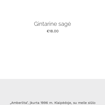
Gintarine sagė
€
18.00
„Amberlita", įkurta 1996 m. Klaipėdoje, su meile siūlo