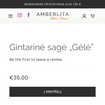
Skip
NEMOKAMAS PRISTATYMAS NUO 150 €
to
content
Toggle
Navigation
Pradžia
Gintarinė sagė „Gėlė”
Mūsų kolekcijos
Apie Gintarą
Be the first to leave a review.
Mūsų istorija
€
35.00
Kontaktai
Į KREPŠELĮ