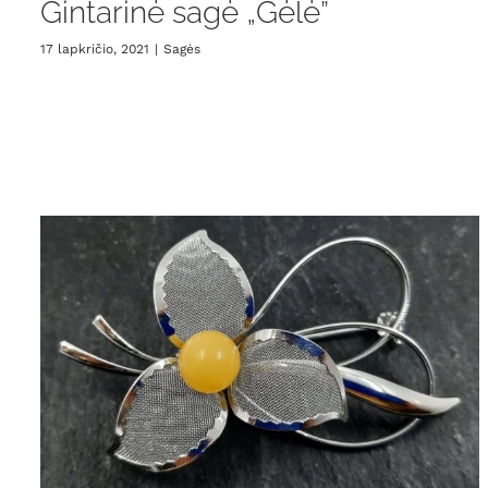
Gintarinė sagė „Gėlė”
17 lapkričio, 2021
|
Sagės