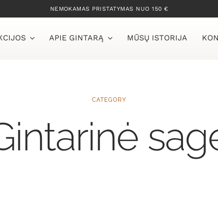
NEMOKAMAS PRISTATYMAS NUO 150 €
KCIJOS
APIE GINTARĄ
MŪSŲ ISTORIJA
KON
CATEGORY
Gintarinė sag