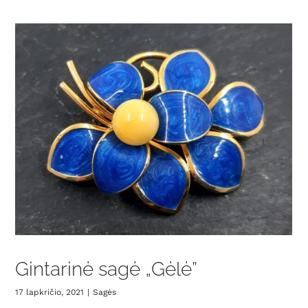
Gintarinė sagė „Gėlė”
17 lapkričio, 2021
|
Sagės