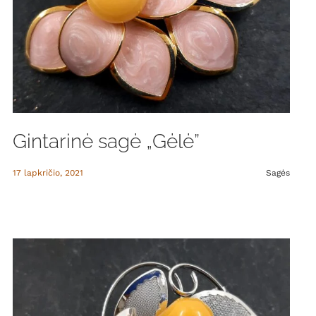
Gintarinė sagė „Gėlė”
17 lapkričio, 2021
Sagės