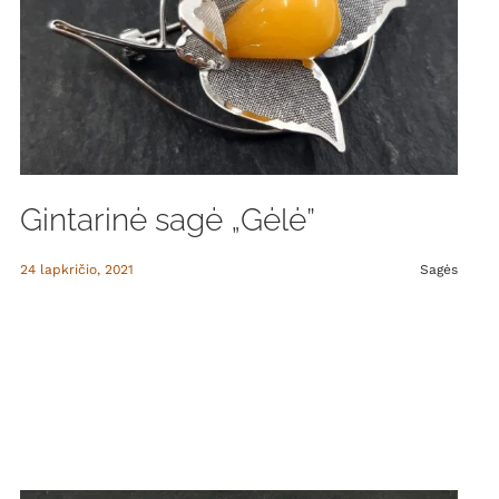
Gintarinė sagė „Gėlė”
24 lapkričio, 2021
Sagės