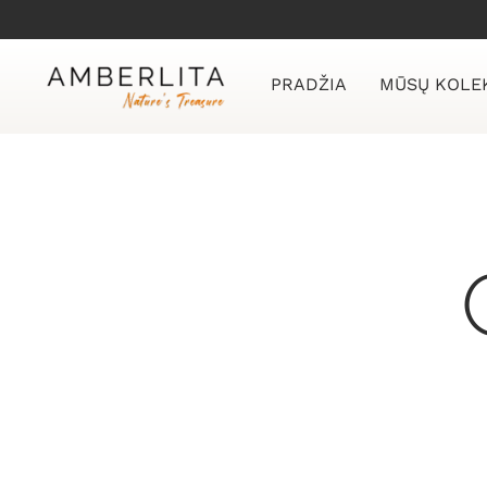
Skip
to
content
PRADŽIA
MŪSŲ KOLE