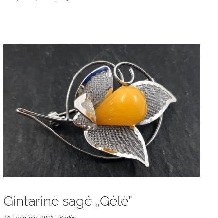
Gintarinė sagė „Gėlė”
24 lapkričio, 2021
|
Sagės